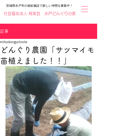
​茨城県水戸市の福祉施設で新しい仲間を募集中！
社会福祉法人 育実会 水戸どんぐりの家
記事
mitodongurinoie
どんぐり農園「サツマイモ
苗植えました！！」